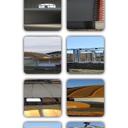
⇦
⇨
X