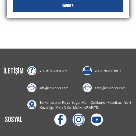
Gönder
İletişim
+90 378 263 80 09
+90 378 263 80 95
info@celikerler.com
satis@celikerler.com
Terkehatipler Köyü Yağcı Mah. Çelikerler Fabrikası No:8
Kozcağız Yolu 3.Km Merkez/BARTIN
Sosyal