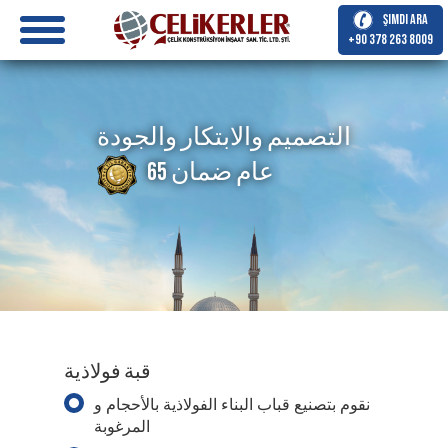
Şimdi Ara
+90 378 263 8009
التصميم والابتكار والجودة
65 عام ضمان
قبة فولاذية
نقوم بتصنيع قباب البناء الفولاذية بالأحجام و
المرغوبة