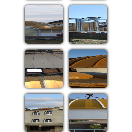
⇦
⇨
X